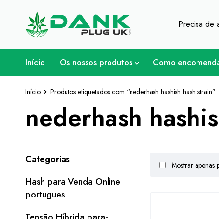
Para os amantes de ervas daninhas - Ob
Precisa de 
Início
Os nossos produtos
Como encomend
Início
Produtos etiquetados com “nederhash hashish hash strain”
nederhash hashis
Categorias
Mostrar apenas 
Hash para Venda Online
portugues
Tensão Híbrida para-