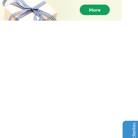
DankPlugEU - Melhor fornecedor de
ervas daninhas
Comentários de clientes
Christopher Lang
30-06-2021
Trustpilot
O vosso produto é excelente e o serviço é ainda