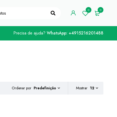
ódigo de cupão "WELCOME10"
Já está!
0
0
Precisa de ajuda?
WhatsApp: +4915216201488
Ordenar por
Mostrar
12
Predefinição