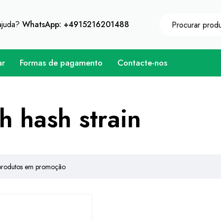
tenha o desconto instantâneo 10% em cada compra - C
ajuda?
WhatsApp: +4915216201488
ar
Formas de pagamento
Contacte-nos
h hash strain
produtos em promoção