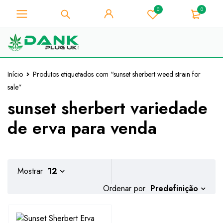
0
0
Para os amantes de ervas
daninhas - Obtenha o desconto
Já está!
instantâneo 10% em cada compra
- Código de cupão "WELCOME10"
Início
Produtos etiquetados com “sunset sherbert weed strain for
sale”
sunset sherbert variedade
de erva para venda
Mostrar
12
Predefinição
Ordenar por