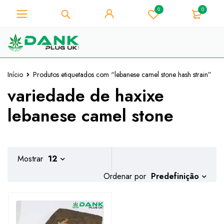
0
0
Para os amantes de ervas
daninhas - Obtenha o desconto
Já está!
instantâneo 10% em cada compra
- Código de cupão "WELCOME10"
Início
Produtos etiquetados com “lebanese camel stone hash strain”
variedade de haxixe
lebanese camel stone
Mostrar
12
Predefinição
Ordenar por