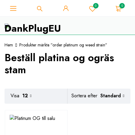
0
0
För Weed Lover - Få 10%
omedelbar rabatt på varje
Jag har den!
köp - Kupongkod
"WELCOME10"
Hem
Produkter märkta ”order platinum og weed strain”
Beställ platina og ogräs
stam
Standard
Visa
12
Sortera efter