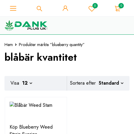
0
0
För Weed Lover - Få 10%
omedelbar rabatt på varje
Jag har den!
köp - Kupongkod
"WELCOME10"
Hem
Produkter märkta ”blueberry quantity”
blåbär kvantitet
Standard
Visa
12
Sortera efter
Köp Blueberry Weed