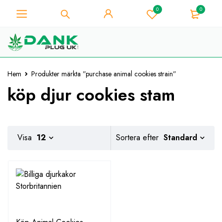
0
0
För Weed Lover - Få 10%
omedelbar rabatt på varje
Jag har den!
köp - Kupongkod
"WELCOME10"
Hem
Produkter märkta ”purchase animal cookies strain”
köp djur cookies stam
Standard
Visa
12
Sortera efter