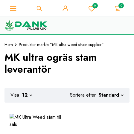
0
0
För Weed Lover - Få 10%
omedelbar rabatt på varje
Jag har den!
köp - Kupongkod
"WELCOME10"
Hem
Produkter märkta ”MK ultra weed strain supplier”
MK ultra ogräs stam
leverantör
Standard
Visa
12
Sortera efter