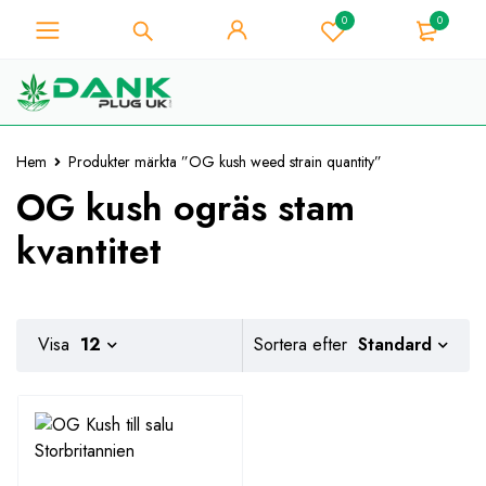
0
0
För Weed Lover - Få 10%
omedelbar rabatt på varje
Jag har den!
köp - Kupongkod
"WELCOME10"
Hem
Produkter märkta ”OG kush weed strain quantity”
OG kush ogräs stam
kvantitet
Standard
Visa
12
Sortera efter