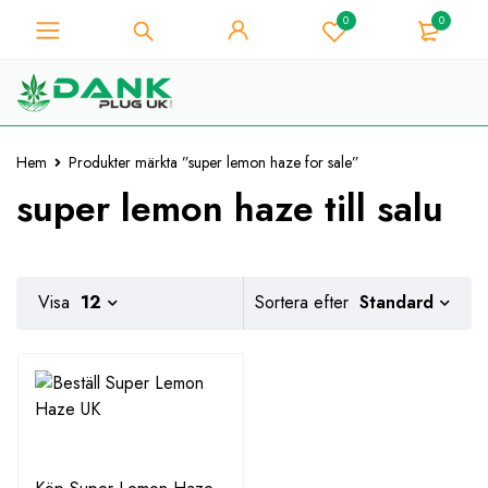
0
0
För Weed Lover - Få 10%
omedelbar rabatt på varje
Jag har den!
köp - Kupongkod
"WELCOME10"
Hem
Produkter märkta ”super lemon haze for sale”
super lemon haze till salu
Standard
Visa
12
Sortera efter