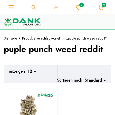
0
0
Für Weed-Liebhaber - Holen Sie
sich 10% Sofort-Rabatt auf jeden
Ich hab's!
Kauf - Coupon Code
"WELCOME10"
Startseite
Produkte verschlagwortet mit „puple punch weed reddit“
puple punch weed reddit
anzeigen
12
Standard
Sortieren nach