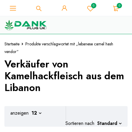
0
0
Für Weed-Liebhaber - Holen Sie
sich 10% Sofort-Rabatt auf jeden
Ich hab's!
Kauf - Coupon Code
"WELCOME10"
Startseite
Produkte verschlagwortet mit „lebanese camel hash
vendor“
Verkäufer von
Kamelhackfleisch aus dem
Libanon
anzeigen
12
Standard
Sortieren nach