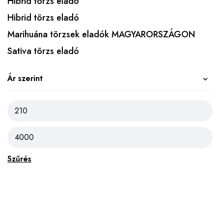
Hibrid törzs eladó
Hibrid törzs eladó
Marihuána törzsek eladók MAGYARORSZÁGON
Sativa törzs eladó
Ár szerint
Szűrés