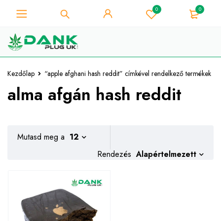
0
0
A fű szerelmese - Get 10% azonnali
kedvezmény minden vásárlás -
Megvan!
Kuponkód "WELCOME10"
Kezdőlap
“apple afghani hash reddit” címkével rendelkező termékek
alma afgán hash reddit
Mutasd meg a
12
Alapértelmezett
Rendezés