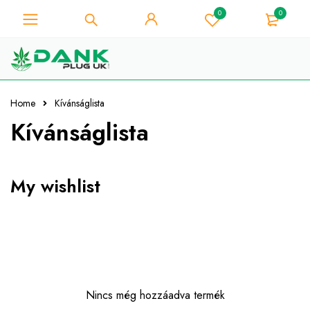
0
0
A fű szerelmese - Get 10% azonnali
kedvezmény minden vásárlás -
Megvan!
Kuponkód "WELCOME10"
Home
Kívánságlista
Kívánságlista
My wishlist
Nincs még hozzáadva termék