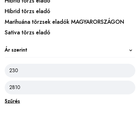
Hibrid törzs eladó
Hibrid törzs eladó
Marihuána törzsek eladók MAGYARORSZÁGON
Sativa törzs eladó
Ár szerint
Szűrés