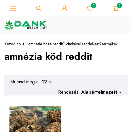
0
0
A fű szerelmese - Get 10% azonnali
kedvezmény minden vásárlás -
Megvan!
Kuponkód "WELCOME10"
Kezdőlap
“amnesia haze reddit” címkével rendelkező termékek
amnézia köd reddit
Mutasd meg a
12
Alapértelmezett
Rendezés