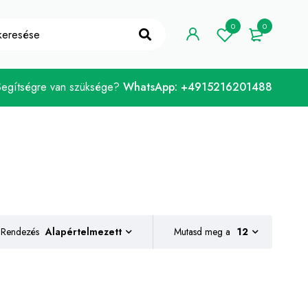
ELCOME10"
Megvan!
0
0
Segítségre van szüksége?
WhatsApp: +4915216201488
Rendezés
Mutasd meg a
12
Alapértelmezett