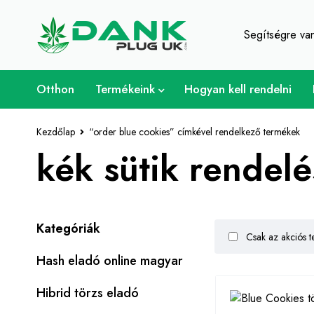
A fű szerelmese - Get 
Segítségre v
Otthon
Termékeink
Hogyan kell rendelni
Kezdőlap
“order blue cookies” címkével rendelkező termékek
kék sütik rendel
Kategóriák
Csak az akciós t
Hash eladó online magyar
Hibrid törzs eladó