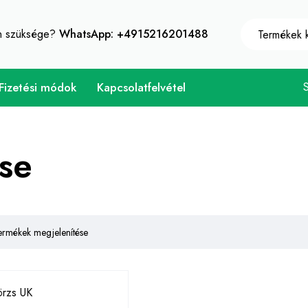
10% azonnali kedvezmény minden vásárlás - Kuponkód "W
an szüksége?
WhatsApp: +4915216201488
Fizetési módok
Kapcsolatfelvétel
ése
ermékek megjelenítése