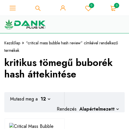
0
0
A fű szerelmese - Get 10% azonnali
kedvezmény minden vásárlás -
Megvan!
Kuponkód "WELCOME10"
Kezdőlap
“critical mass bubble hash review” címkével rendelkező
termékek
kritikus tömegű buborék
hash áttekintése
Mutasd meg a
12
Alapértelmezett
Rendezés