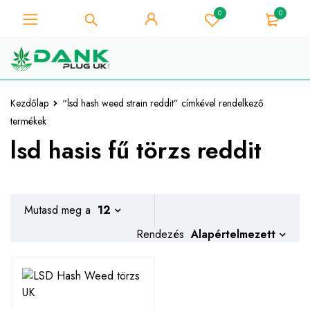
0
0
A fű szerelmese - Get 10% azonnali
kedvezmény minden vásárlás -
Megvan!
Kuponkód "WELCOME10"
Kezdőlap
“lsd hash weed strain reddit” címkével rendelkező
termékek
lsd hasis fű törzs reddit
Mutasd meg a
12
Alapértelmezett
Rendezés