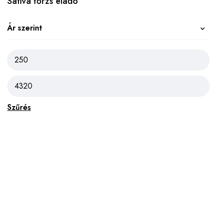
Sativa törzs eladó
Ár szerint
Szűrés