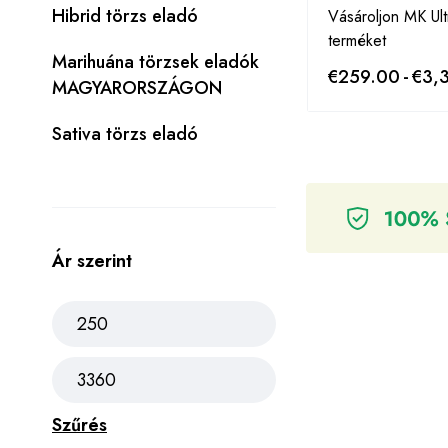
Hibrid törzs eladó
Vásároljon MK Ul
terméket
Marihuána törzsek eladók
€
259.00
-
€
3,
MAGYARORSZÁGON
Sativa törzs eladó
Ár szerint
Szűrés