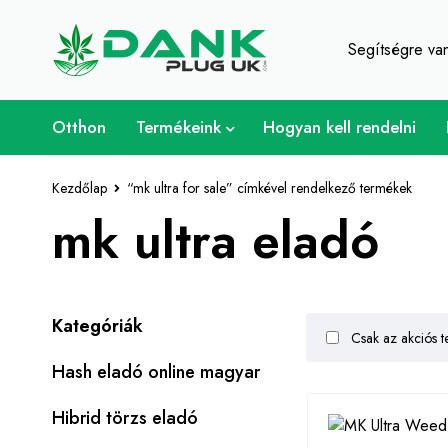
A fű szerelmese - Get 
Segítségre v
Otthon
Termékeink
Hogyan kell rendelni
Kezdőlap
“mk ultra for sale” címkével rendelkező termékek
mk ultra eladó
Kategóriák
Csak az akciós t
Hash eladó online magyar
Hibrid törzs eladó