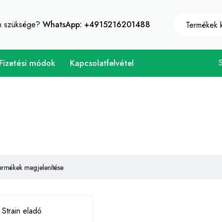
10% azonnali kedvezmény minden vásárlás - Kuponkód "W
an szüksége?
WhatsApp: +4915216201488
Fizetési módok
Kapcsolatfelvétel
ermékek megjelenítése