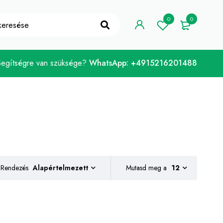
ELCOME10"
Megvan!
0
0
Segítségre van szüksége?
WhatsApp: +4915216201488
Rendezés
Mutasd meg a
12
Alapértelmezett