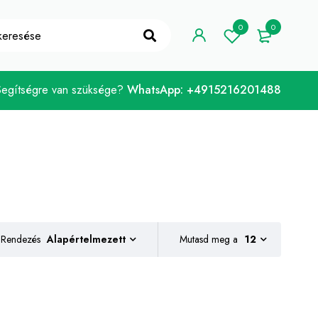
ELCOME10"
Megvan!
0
0
Segítségre van szüksége?
WhatsApp: +4915216201488
Rendezés
Mutasd meg a
12
Alapértelmezett