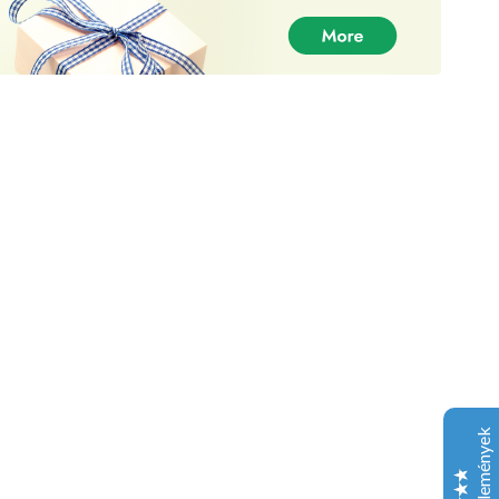
DankPlugEU – A legjobb gyomszállító
Vásárlói vélemények
Christopher Lang
30-06-2021
Trustpilot
A termékük nagyszerű volt, és a szolgáltatás még
sokkal jobb, így hálás vagyok a termékükért!