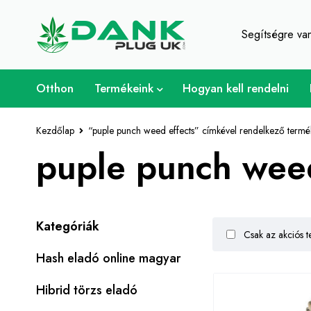
A fű szerelmese - Get 
Segítségre v
Otthon
Termékeink
Hogyan kell rendelni
Kezdőlap
“puple punch weed effects” címkével rendelkező termé
puple punch wee
Kategóriák
Csak az akciós t
Hash eladó online magyar
Hibrid törzs eladó