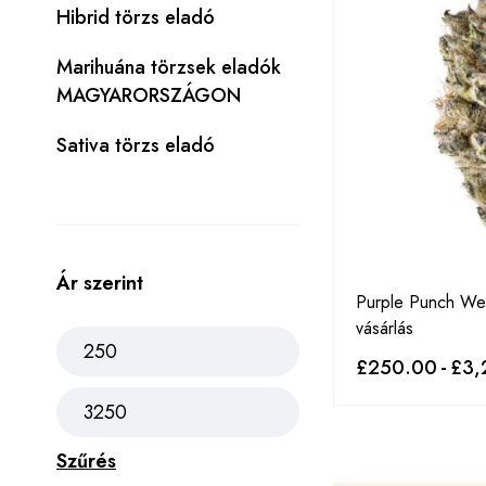
Hibrid törzs eladó
Marihuána törzsek eladók
MAGYARORSZÁGON
Sativa törzs eladó
Ár szerint
Purple Punch We
vásárlás
£
250.00
-
£
3,
Szűrés