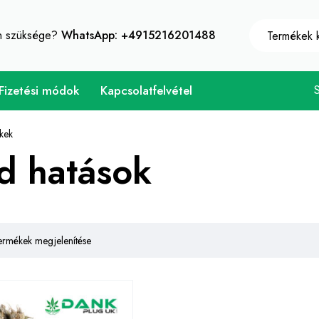
10% azonnali kedvezmény minden vásárlás - Kuponkód "W
an szüksége?
WhatsApp: +4915216201488
Fizetési módok
Kapcsolatfelvétel
kek
d hatások
ermékek megjelenítése