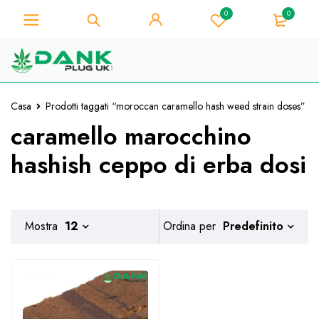
0
0
Per gli amanti dell'erba - Ottieni uno
sconto immediato su ogni acquisto di
Preso!
10% - Codice Coupon "WELCOME10"
Casa
Prodotti taggati “moroccan caramello hash weed strain doses”
caramello marocchino
hashish ceppo di erba dosi
Predefinito
Mostra
12
Ordina per