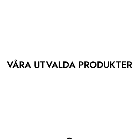
Handla nu
Hash till Salu Online svenska
Handla nu
VÅRA UTVALDA PRODUKTER