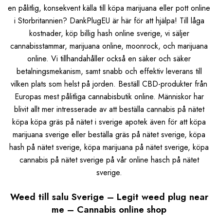
en pålitlig, konsekvent källa till köpa marijuana eller pott online
i Storbritannien? DankPlugEU är här för att hjälpa! Till låga
kostnader, köp billig hash online sverige, vi säljer
cannabisstammar, marijuana online, moonrock, och marijuana
online. Vi tillhandahåller också en säker och säker
betalningsmekanism, samt snabb och effektiv leverans till
vilken plats som helst på jorden. Beställ CBD-produkter från
Europas mest pålitliga cannabisbutik online. Människor har
blivit allt mer intresserade av att beställa cannabis på nätet
köpa köpa gräs på nätet i sverige apotek även för att köpa
marijuana sverige eller beställa gräs på nätet sverige, köpa
hash på nätet sverige, köpa marijuana på nätet sverige, köpa
cannabis på nätet sverige på vår online hasch på nätet
sverige.
Weed till salu Sverige – Legit weed plug near
me – Cannabis online shop