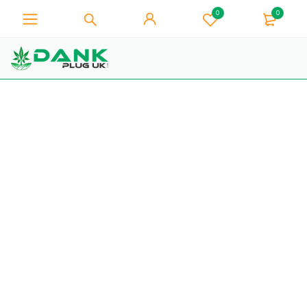
0
0
För Weed Lover - Få 10%
omedelbar rabatt på varje
Jag har den!
köp - Kupongkod
"WELCOME10"