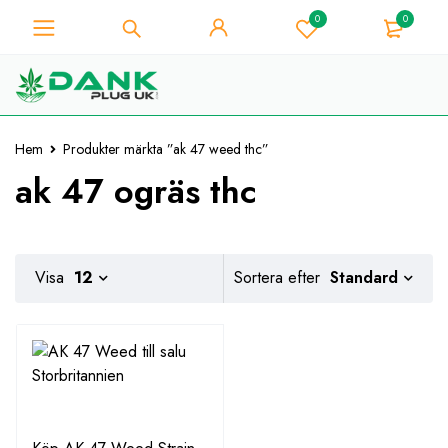
0
0
För Weed Lover - Få 10%
omedelbar rabatt på varje
Jag har den!
köp - Kupongkod
"WELCOME10"
Hem
Produkter märkta ”ak 47 weed thc”
ak 47 ogräs thc
Standard
Visa
12
Sortera efter