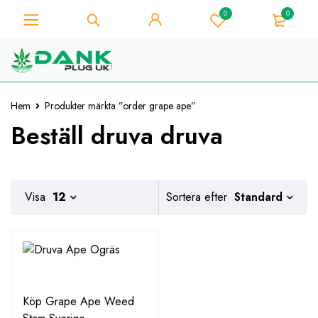
0
0
För Weed Lover - Få 10%
omedelbar rabatt på varje
Jag har den!
köp - Kupongkod
"WELCOME10"
Hem
Produkter märkta ”order grape ape”
Beställ druva druva
Standard
Visa
12
Sortera efter
Köp Grape Ape Weed