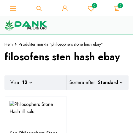
0
0
För Weed Lover - Få 10%
omedelbar rabatt på varje
Jag har den!
köp - Kupongkod
"WELCOME10"
Hem
Produkter märkta ”philosophers stone hash ebay”
filosofens sten hash ebay
Standard
Visa
12
Sortera efter