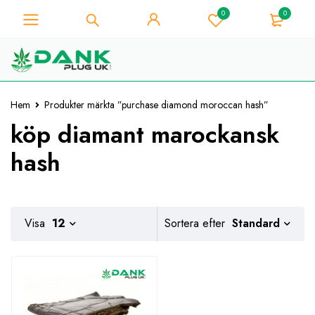
0
0
För Weed Lover - Få 10%
omedelbar rabatt på varje
Jag har den!
köp - Kupongkod
"WELCOME10"
Hem
Produkter märkta ”purchase diamond moroccan hash”
köp diamant marockansk
hash
Standard
Visa
12
Sortera efter