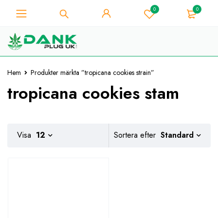
0
0
För Weed Lover - Få 10%
omedelbar rabatt på varje
Jag har den!
köp - Kupongkod
"WELCOME10"
Hem
Produkter märkta ”tropicana cookies strain”
tropicana cookies stam
Standard
Visa
12
Sortera efter