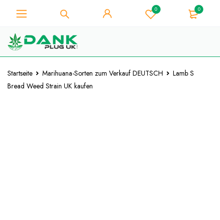
0
0
Für Weed-Liebhaber - Holen Sie
sich 10% Sofort-Rabatt auf jeden
Ich hab's!
Kauf - Coupon Code
"WELCOME10"
Startseite
Marihuana-Sorten zum Verkauf DEUTSCH
Lamb S
Bread Weed Strain UK kaufen