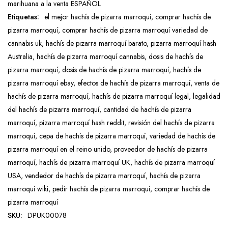
marihuana a la venta ESPAÑOL
Etiquetas:
el mejor hachís de pizarra marroquí
,
comprar hachís de
pizarra marroquí
,
comprar hachís de pizarra marroquí variedad de
cannabis uk
,
hachís de pizarra marroquí barato
,
pizarra marroquí hash
Australia
,
hachís de pizarra marroquí cannabis
,
dosis de hachís de
pizarra marroquí
,
dosis de hachís de pizarra marroquí
,
hachís de
pizarra marroquí ebay
,
efectos de hachís de pizarra marroquí
,
venta de
hachís de pizarra marroquí
,
hachís de pizarra marroquí legal
,
legalidad
del hachís de pizarra marroquí
,
cantidad de hachís de pizarra
marroquí
,
pizarra marroquí hash reddit
,
revisión del hachís de pizarra
marroquí
,
cepa de hachís de pizarra marroquí
,
variedad de hachís de
pizarra marroquí en el reino unido
,
proveedor de hachís de pizarra
marroquí
,
hachís de pizarra marroquí UK
,
hachís de pizarra marroquí
USA
,
vendedor de hachís de pizarra marroquí
,
hachís de pizarra
marroquí wiki
,
pedir hachís de pizarra marroquí
,
comprar hachís de
pizarra marroquí
SKU:
DPUK00078