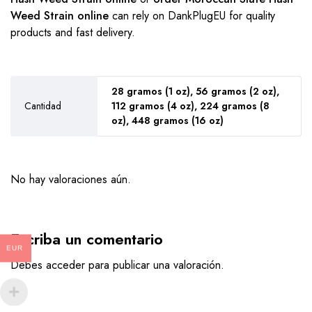
Weed Strain online
can rely on
DankPlugEU
for quality
products and fast delivery.
28 gramos (1 oz), 56 gramos (2 oz),
Cantidad
112 gramos (4 oz), 224 gramos (8
oz), 448 gramos (16 oz)
No hay valoraciones aún.
Escriba un comentario
EUR
Debes
acceder
para publicar una valoración.