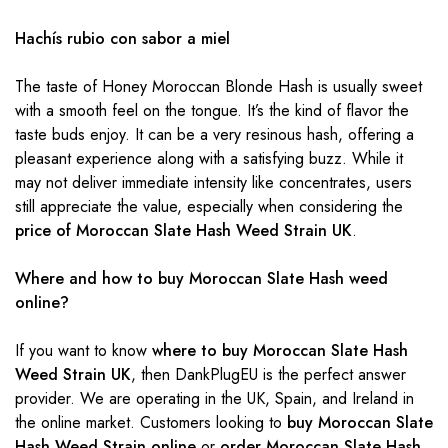
Hachís rubio con sabor a miel
The taste of Honey Moroccan Blonde Hash is usually sweet
with a smooth feel on the tongue. It’s the kind of flavor the
taste buds enjoy. It can be a very resinous hash, offering a
pleasant experience along with a satisfying buzz. While it
may not deliver immediate intensity like concentrates, users
still appreciate the value, especially when considering the
price of Moroccan Slate Hash Weed Strain UK
.
Where and how to buy Moroccan Slate Hash weed
online?
If you want to know
where to buy Moroccan Slate Hash
Weed Strain UK
, then DankPlugEU is the perfect answer
provider. We are operating in the UK, Spain, and Ireland in
the online market. Customers looking to
buy Moroccan Slate
Hash Weed Strain online
or
order Moroccan Slate Hash