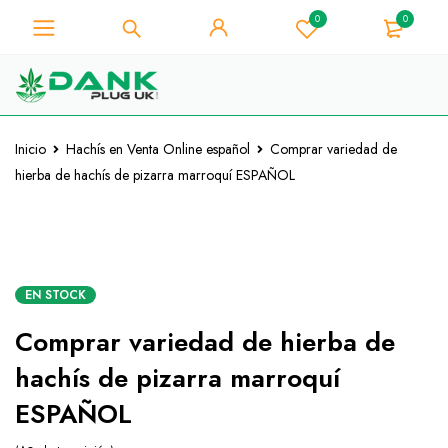
0
0
Para los amantes de la hierba -
Obtenga un descuento
instantáneo de 10% en cada
¡La tengo!
compra - Código de cupón
"WELCOME10"
Inicio
Hachís en Venta Online español
Comprar variedad de
hierba de hachís de pizarra marroquí ESPAÑOL
EN STOCK
Comprar variedad de hierba de
hachís de pizarra marroquí
ESPAÑOL