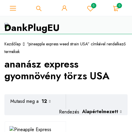
0
0
A fű szerelmese - Get 10% azonnali
kedvezmény minden vásárlás -
Megvan!
Kuponkód "WELCOME10"
Kezdőlap
“pineapple express weed strain USA” címkével rendelkező
termékek
ananász express
gyomnövény törzs USA
Mutasd meg a
12
Alapértelmezett
Rendezés