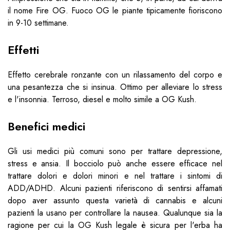
il nome Fire OG. Fuoco
OG
le piante tipicamente fioriscono
in 9-10 settimane.
Effetti
Effetto cerebrale ronzante con un rilassamento del corpo e
una pesantezza che si insinua. Ottimo per alleviare lo stress
e l'insonnia. Terroso, diesel e molto simile a OG Kush.
Benefici medici
Gli usi medici più comuni sono per trattare
depressione
,
stress e ansia. Il bocciolo può anche essere efficace nel
trattare dolori e dolori minori e nel trattare i sintomi di
ADD/ADHD. Alcuni pazienti riferiscono di sentirsi affamati
dopo aver assunto questa varietà di cannabis e alcuni
pazienti la usano per controllare la nausea. Qualunque sia la
ragione per cui la OG Kush legale è sicura per l'erba ha