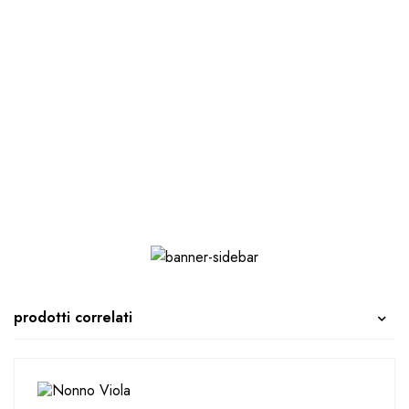
prodotti correlati