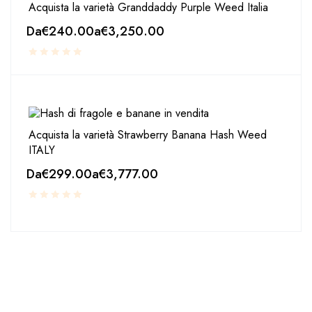
Acquista la varietà Granddaddy Purple Weed Italia
Da
€
240.00
a
€
3,250.00
Acquista la varietà Strawberry Banana Hash Weed
ITALY
Da
€
299.00
a
€
3,777.00