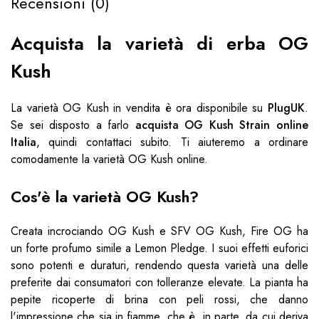
Recensioni (0)
Acquista la varietà di erba OG
Kush
La varietà OG Kush in vendita è ora disponibile su
PlugUK
.
Se sei disposto a farlo
acquista OG Kush Strain online
Italia
, quindi contattaci subito. Ti aiuteremo a ordinare
comodamente la varietà OG Kush online.
Cos'è la varietà OG Kush?
Creata incrociando OG Kush e SFV OG Kush, Fire OG ha
un forte profumo simile a Lemon Pledge. I suoi effetti euforici
sono potenti e duraturi, rendendo questa varietà una delle
preferite dai consumatori con tolleranze elevate. La pianta ha
pepite ricoperte di brina con peli rossi, che danno
l'impressione che sia in fiamme, che è, in parte, da cui deriva