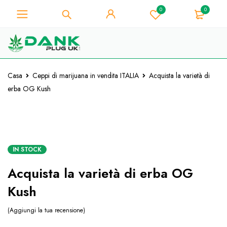
0
0
Per gli amanti dell'erba - Ottieni uno
sconto immediato su ogni acquisto di
Preso!
10% - Codice Coupon "WELCOME10"
Casa
Ceppi di marijuana in vendita ITALIA
Acquista la varietà di
erba OG Kush
CALDO
IN STOCK
Acquista la varietà di erba OG
Kush
Aggiungi la tua recensione