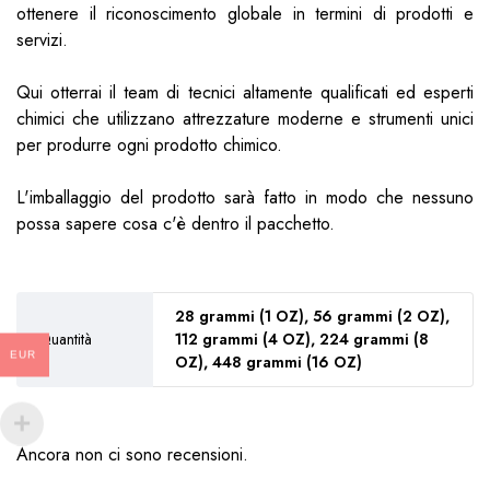
ottenere il riconoscimento globale in termini di prodotti e
servizi.
Qui otterrai il team di tecnici altamente qualificati ed esperti
chimici che utilizzano attrezzature moderne e strumenti unici
per produrre ogni prodotto chimico.
L'imballaggio del prodotto sarà fatto in modo che nessuno
possa sapere cosa c'è dentro il pacchetto.
28 grammi (1 OZ), 56 grammi (2 OZ),
Quantità
112 grammi (4 OZ), 224 grammi (8
EUR
OZ), 448 grammi (16 OZ)
Ancora non ci sono recensioni.