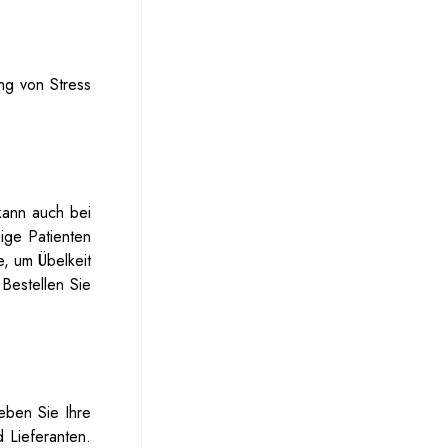
ng von Stress
kann auch bei
ge Patienten
e, um Übelkeit
Bestellen Sie
DankPlugEU – Bester Weed-Lieferant
Kundenrezensionen
eben Sie Ihre
 Lieferanten.