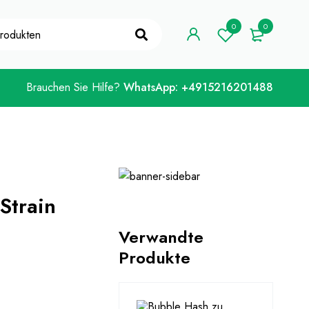
e "WELCOME10"
Ich hab's!
0
0
Brauchen Sie Hilfe?
WhatsApp: +4915216201488
Strain
Verwandte
Produkte