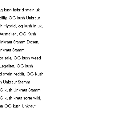
g kush hybrid strain uk
billig OG kush Unkraut
h Hybrid
,
og kush in uk
,
ustralien
,
OG Kush
nkraut Stamm Dosen
,
nkraut Stamm
r sale
,
OG kush weed
egalität
,
OG kush
strain reddit
,
OG Kush
 Unkraut Stamm
G kush Unkraut Stamm
 kush kraut sorte wiki
,
en OG kush Unkraut