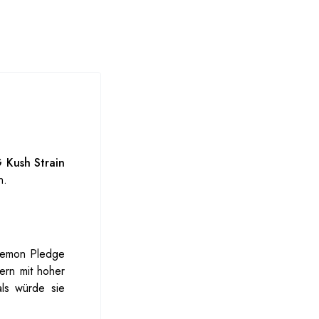
 Kush Strain
n.
Lemon Pledge
ern mit hoher
als würde sie