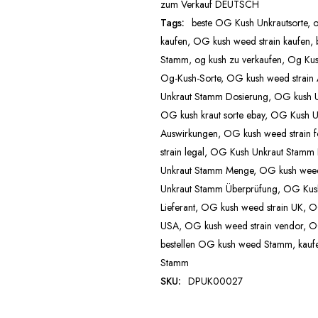
zum Verkauf DEUTSCH
Tags:
beste OG Kush Unkrautsorte
,
o
kaufen
,
OG kush weed strain kaufen
,
Stamm
,
og kush zu verkaufen
,
Og Kus
Og-Kush-Sorte
,
OG kush weed strain A
Unkraut Stamm Dosierung
,
OG kush U
OG kush kraut sorte ebay
,
OG Kush U
Auswirkungen
,
OG kush weed strain fo
strain legal
,
OG Kush Unkraut Stamm L
Unkraut Stamm Menge
,
OG kush weed 
Unkraut Stamm Überprüfung
,
OG Kush
Lieferant
,
OG kush weed strain UK
,
O
USA
,
OG kush weed strain vendor
,
OG
bestellen OG kush weed Stamm
,
kauf
Stamm
SKU:
DPUK00027