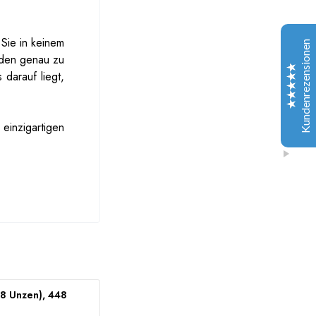
Christopher Lang
30-06-2021
Trustpilot
Sie in keinem
Ihr Produkt war großartig und der Service sogar noch
Kundenrezensionen
viel besser, daher bin ich für Ihr Produkt sehr dankbar!
nden genau zu
darauf liegt,
John Ryan
15-07-2021
facebook
einzigartigen
Ich war mit diesem hochwertigen Produkt (Nordlicht
Unkraut Stamm) beeindruckt. Der beste Preis, den ich
bekam!
Ausgezeichnet
paul walker
4.9
25-07-2021
facebook
Dank Dankpluguk konnte ich meine Recherche mit
einem mehr als zufriedenstellenden Ergebnis
abschließen. Einer der besten Anbieter.
8 Unzen), 448