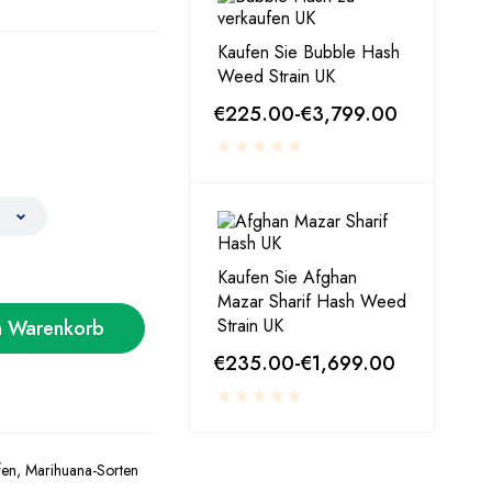
Kaufen Sie Bubble Hash
Weed Strain UK
€
225.00
-
€
3,799.00
Kaufen Sie Afghan
Mazar Sharif Hash Weed
Strain UK
n Warenkorb
€
235.00
-
€
1,699.00
fen
,
Marihuana-Sorten