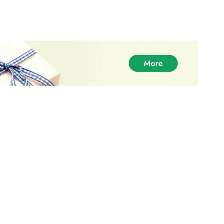
Google
Me encantó este sitio web. Es fácil de usar, informativa
y la entrega es rápida y discreta. Recoger con
confianza cada vez. ¡Weed Shop me encanta!
Deanne Jones
1-03-2021
Google
Fantástico servicio y entrega lo recomendaría
encarecidamente, y seguro. Voy a pedir de nuevo en un
par de días. ¡Pulgares arriba!
Kathy Hoyt
28-03-2021
Facebook
La empresa de hierba perfecta. Recibes lo que pides
rápidamente, los precios son estupendos y las semillas
son de primera calidad.