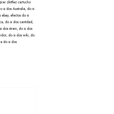
rar zkittlez cartucho
o si dos Australia
,
do si
s ebay
,
efectos do si
ica
,
do si dos cantidad
,
si dos strain
,
do si dos
endor
,
do si dos wiki
,
do
a do si dos