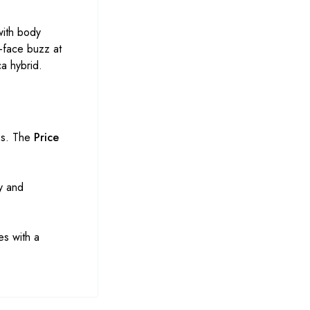
with body
r-face buzz at
a hybrid.
es. The
Price
ly and
es with a
DankPlugEU - Mejor proveedor de
marihuana
Opiniones de los clientes