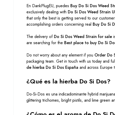
En DankPlugEU, puedes
Buy Do Si Dos Weed Str
exclusively dealing with
Do Si Dos Weed Strain UK
that only the best is getting served to our customers
accomplishing orders concerning real
Buy Do Si D
The delivery of
Do Si Dos Weed Strain for sale
i
are searching for the
Best place to buy Do Si Do
Do not worry about any element if you
Order Do S
packaging team. Get in touch with us today and fulf
de hierba Do Si Dos España
and across Europe t
¿Qué es la hierba Do Si Dos?
Do-Si-Dos es una
indica
dominante
hybrid marijuana
glittering trichomes, bright pistils, and lime green a
¿Cómo es el aroma de Do Si 