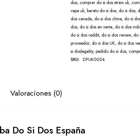
dos
,
comprar do si dos strain uk
,
comp
vape uk
,
barato do si dos
,
do si dos
,
d
dos canada
,
do si dos china
,
do si do
dos
,
do si dos en venta
,
do si dos ind
do si dos reddit
,
do si dos review
,
do 
proveedor
,
do si dos UK
,
do si dos v
si doslegality
,
pedido do si dos
,
compr
SKU:
DPUK0004
Valoraciones (0)
ba Do Si Dos España