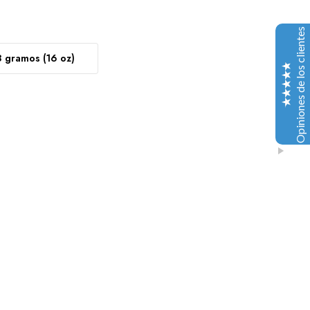
Christopher Lang
30-06-2021
Opiniones de los clientes
Trustpilot
Su producto ha sido estupendo y el servicio incluso
8 gramos (16 oz)
mucho mejor, así que ¡estoy agradecido por su
producto!
John Ryan
15-07-2021
facebook
Me quedé impresionado con este producto de alta
calidad (northern lights weed strain). ¡El mejor precio
que conseguí!
Excelente
4.9
paul walker
25-07-2021
facebook
Gracias a Dankpluguk, pude terminar mi investigación
con un resultado más que satisfactorio. Uno de los
mejores vendedores.