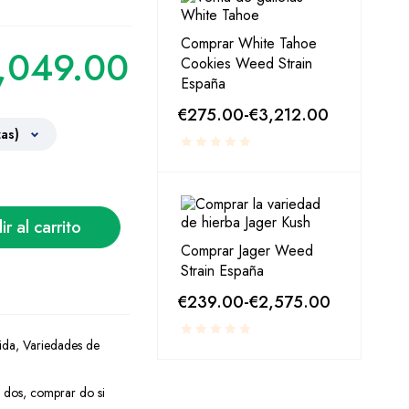
Comprar White Tahoe
,049.00
Cookies Weed Strain
España
€
275.00
-
€
3,212.00
r al carrito
Comprar Jager Weed
Strain España
€
239.00
-
€
2,575.00
ida
,
Variedades de
 dos
,
comprar do si