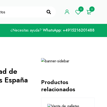
digo de cupón "WELCOME10"
¡La tengo!
0
0
¿Necesitas ayuda?
WhatsApp: +4915216201488
ad de
s España
Productos
relacionados