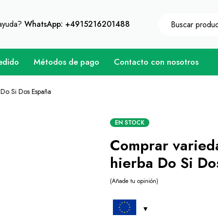
 un descuento instantáneo de 10% en cada compra - Có
 ayuda?
WhatsApp: +4915216201488
edido
Métodos de pago
Contacto con nosotros
 Do Si Dos España
EN STOCK
Comprar varied
hierba Do Si Do
Añade tu opinión