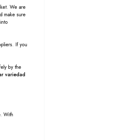
cket. We are
nd make sure
into
liers. If you
ely by the
r variedad
e. With